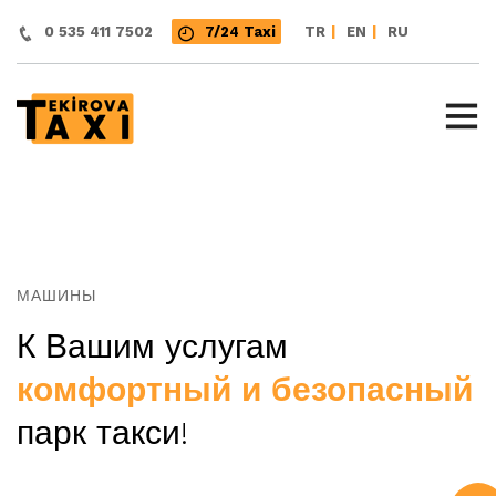
|
|
0 535 411 7502
7/24 Taxi
TR
EN
RU
МАШИНЫ
К Вашим услугам
комфортный и безопасный
парк такси!